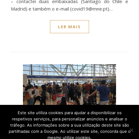
– contactei duas embaixadas (Santiago do Chile e
Madrid) e também o e-mail (covid19@mne.pt)…
LER MAIS
Este site utiliza cookies para ajudar a disponibilizar os
respetivos serviços, para personalizar anúncios e analisar o
,
AMÉRICAS
CHILE
tráfego. As informações sobre a sua utilização deste site são
Como consegui sair do
partilhadas com a Google. Ao utilizar este site, concorda que o
mesmo utilize cookies.